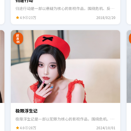
归途行动
归途行动是一部以悬疑为核心的影视作品，围绕危机、反转
与人物成长展开，整体节奏紧凑，适合一口气追完。
4.9
23万
2018/02/20
2:48
0:55
超
清
4K
极限浮生记
极限浮生记是一部以犯罪为核心的影视作品，围绕危机、反
转与人物成长展开，整体节奏紧凑，适合一口气追完。
4.6
28万
2024/10/01