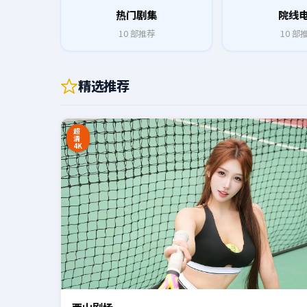
热门剧集
院线
10
部推荐
10
部
精选推荐
0:20
超
清
4K