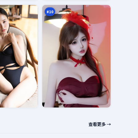
面
万
#
10
查看更多 →