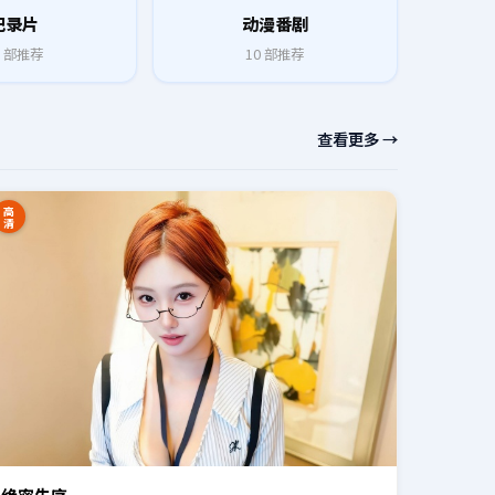
纪录片
动漫番剧
部推荐
10
部推荐
查看更多 →
高
清