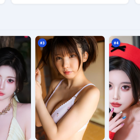
深
烈
空
焰
边
疑
96
96
境
踪
万
万
线
#
3
#
4
危
夜
城
色
笔
沉
93
93