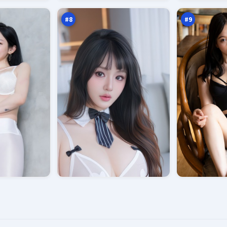
记
默
万
万
者
#
8
#
9