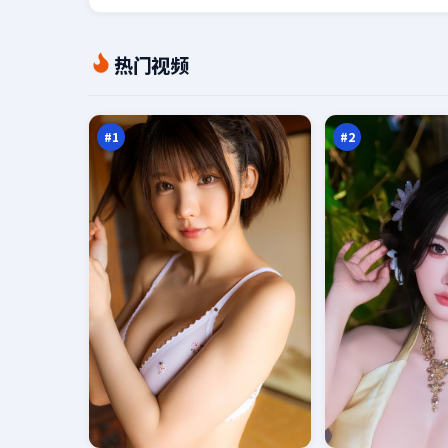
暗
南
热门视频
码
渡
指
追
98
97
令
凶
万
万
#
1
#
2
迷
迷
城
局
回
归
96
94