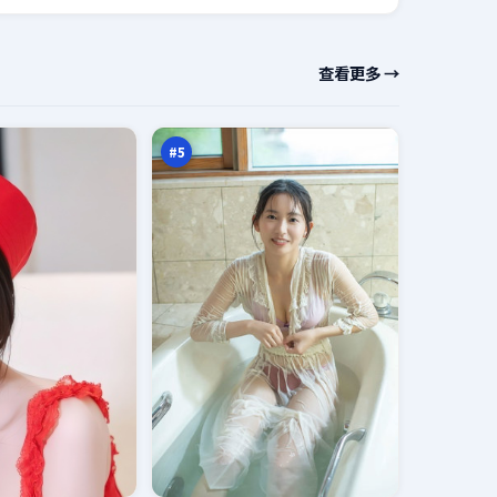
远
查看更多 →
海
边
96
境
万
线
#
5
无
声
假
93