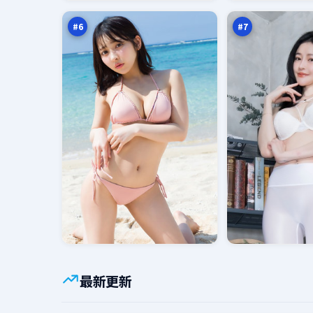
廊
零
万
万
点
#
6
#
7
最新更新