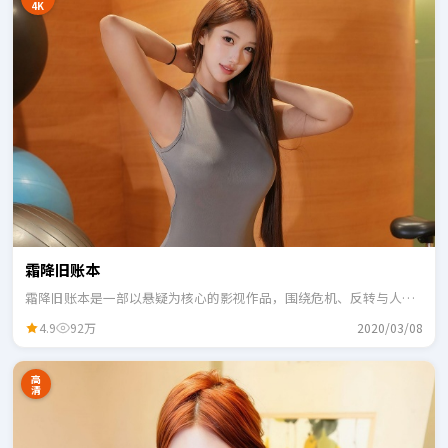
4K
霜降旧账本
霜降旧账本是一部以悬疑为核心的影视作品，围绕危机、反转与人物
成长展开，整体节奏紧凑，适合一口气追完。
4.9
92万
2020/03/08
高
清