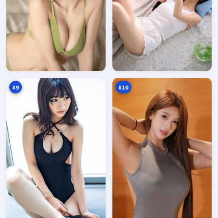
残
霜
章
降
降
旧
94
92
临
账
万
万
本
#
9
#
10