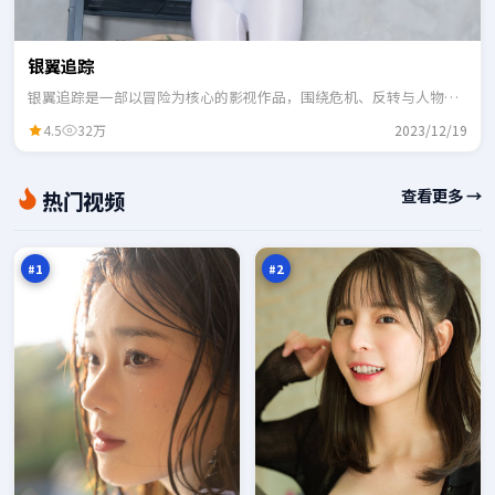
银翼追踪
银翼追踪是一部以冒险为核心的影视作品，围绕危机、反转与人物成
长展开，整体节奏紧凑，适合一口气追完。
4.5
32万
2023/12/19
热
城
查看更多 →
热门视频
血
市
猎
代
97
97
局
码
万
万
#
1
#
2