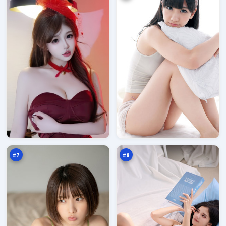
旧
极
街
限
倒
疑
94
94
影
云
万
万
#
7
#
8