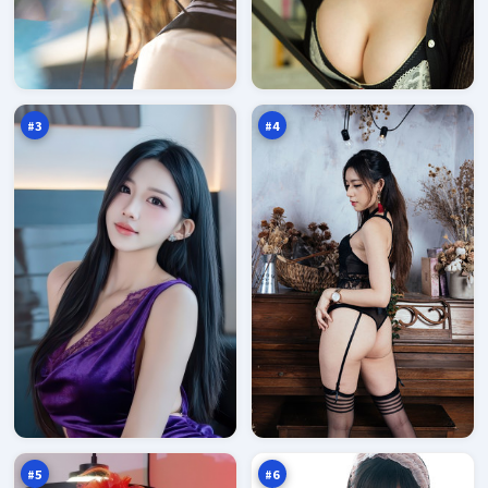
雪
游
线
侠
来
默
96
95
信
示
万
万
录
#
3
#
4
异
霓
境
虹
谎
猎
95
95
言
局
万
万
之
城
#
5
#
6