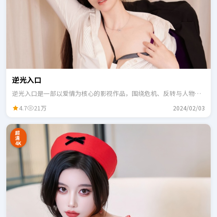
逆光入口
逆光入口是一部以爱情为核心的影视作品，围绕危机、反转与人物成
长展开，整体节奏紧凑，适合一口气追完。
4.7
21万
2024/02/03
超
清
4K