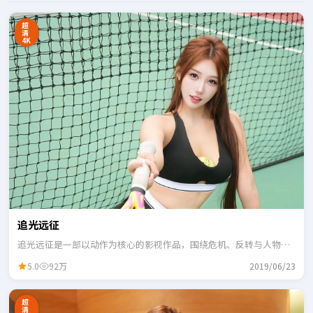
超
清
4K
追光远征
追光远征是一部以动作为核心的影视作品，围绕危机、反转与人物成
长展开，整体节奏紧凑，适合一口气追完。
5.0
92万
2019/06/23
超
清