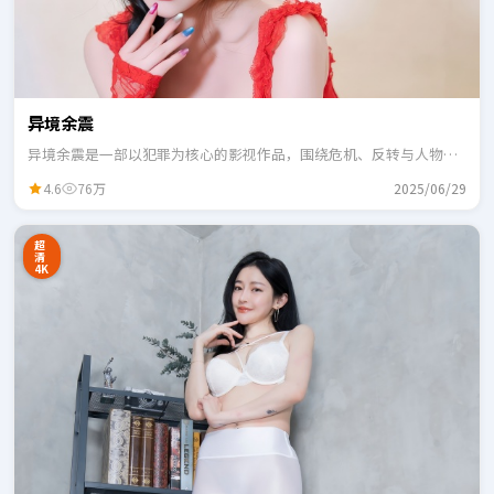
异境余震
异境余震是一部以犯罪为核心的影视作品，围绕危机、反转与人物成
长展开，整体节奏紧凑，适合一口气追完。
4.6
76万
2025/06/29
超
清
4K