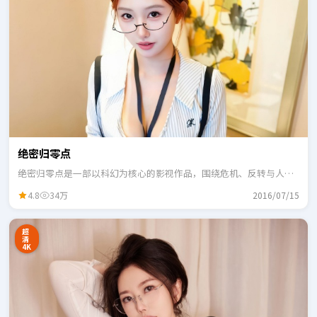
绝密归零点
绝密归零点是一部以科幻为核心的影视作品，围绕危机、反转与人物
成长展开，整体节奏紧凑，适合一口气追完。
4.8
34万
2016/07/15
超
清
4K