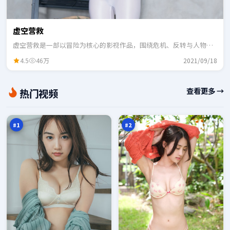
虚空营救
虚空营救是一部以冒险为核心的影视作品，围绕危机、反转与人物成
长展开，整体节奏紧凑，适合一口气追完。
4.5
46万
2021/09/18
影
追
查看更多 →
热门视频
子
光
浮
风
98
97
生
云
万
万
记
#
1
#
2