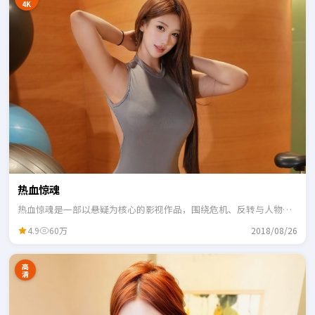
4K
热血惊魂
热血惊魂是一部以悬疑为核心的影视作品，围绕危机、反转与人物成
长展开，整体节奏紧凑，适合一口气追完。
4.9
60万
2018/08/26
高
清