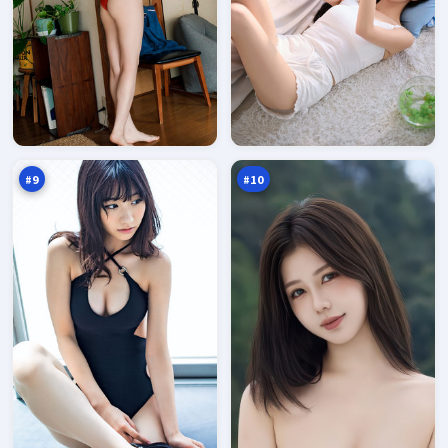
异
异
境
境
失
浮
96
96
序
生
万
万
记
#
9
#
10