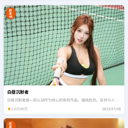
超
清
4K
白昼沉默者
白昼沉默者是一部以动作为核心的影视作品，围绕危机、反转与人物
成长展开，整体节奏紧凑，适合一口气追完。
5.0
96万
2023/07/08
超
清