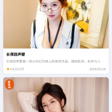
长夜回声壁
长夜回声壁是一部以科幻为核心的影视作品，围绕危机、反转与人物
成长展开，整体节奏紧凑，适合一口气追完。
4.8
63万
2019/03/18
超
清
4K