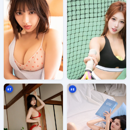
深
无
海
声
逃
追
96
96
生
击
万
万
#
7
#
8