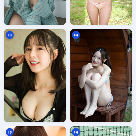
霜
烈
降
焰
猎
悬
97
97
局
案
万
万
#
3
#
4
雷
白
鸣
昼
远
沉
97
96
征
默
万
万
者
#
5
#
6