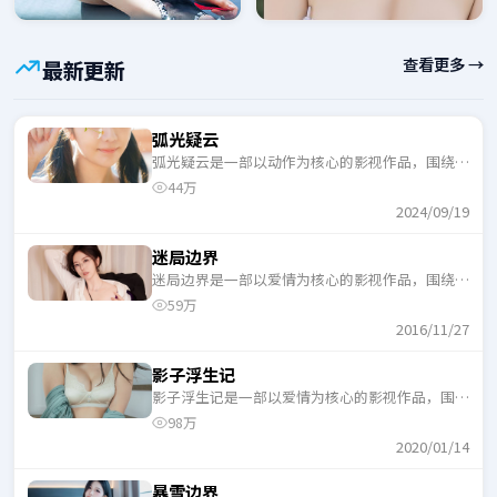
查看更多 →
最新更新
弧光疑云
弧光疑云是一部以动作为核心的影视作品，围绕危
机、反转与人物成长展开，整体节奏紧凑，适合一
44万
口气追完。
2024/09/19
迷局边界
迷局边界是一部以爱情为核心的影视作品，围绕危
机、反转与人物成长展开，整体节奏紧凑，适合一
59万
口气追完。
2016/11/27
影子浮生记
影子浮生记是一部以爱情为核心的影视作品，围绕
危机、反转与人物成长展开，整体节奏紧凑，适合
98万
一口气追完。
2020/01/14
暴雪边界