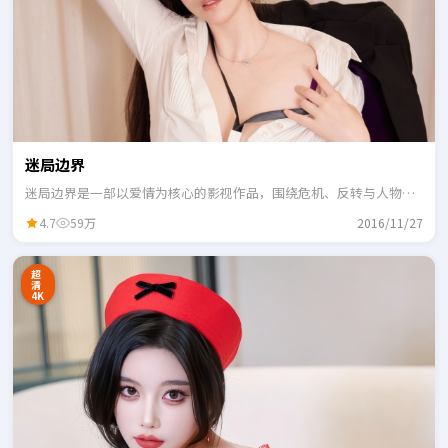
迷局边界
迷局边界是一部以爱情为核心的影视作品，围绕危机、反转与人物成
长展开，整体节奏紧凑，适合一口气追完。
4.7
59万
2016/11/27
超
清
4K