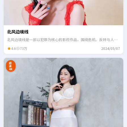
北风边境线
北风边境线是一部以犯罪为核心的影视作品，围绕危机、反转与人物
成长展开，整体节奏紧凑，适合一口气追完。
4.6
73万
2024/05/07
超
清
4K