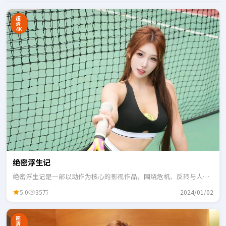
超
清
4K
绝密浮生记
绝密浮生记是一部以动作为核心的影视作品，围绕危机、反转与人物
成长展开，整体节奏紧凑，适合一口气追完。
5.0
35万
2024/01/02
超
清