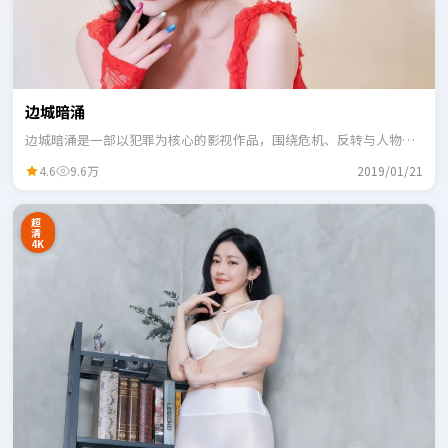
边城暗涌
边城暗涌是一部以犯罪为核心的影视作品，围绕危机、反转与人物成
长展开，整体节奏紧凑，适合一口气追完。
4.6
9.6万
2019/01/21
超
清
4K