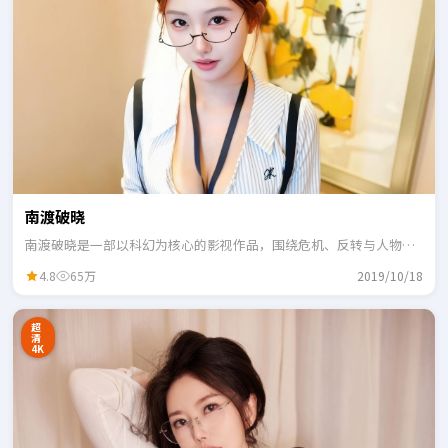
南渡破晓
南渡破晓是一部以科幻为核心的影视作品，围绕危机、反转与人物成
长展开，整体节奏紧凑，适合一口气追完。
4.8
65万
2019/10/18
超
清
4K