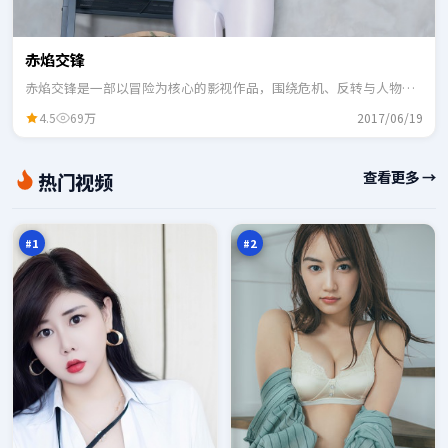
赤焰交锋
赤焰交锋是一部以冒险为核心的影视作品，围绕危机、反转与人物成
长展开，整体节奏紧凑，适合一口气追完。
4.5
69万
2017/06/19
紫
月
查看更多 →
热门视频
电
面
孤
降
98
98
岛
临
万
万
#
1
#
2