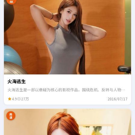
4K
火海逃生
火海逃生是一部以悬疑为核心的影视作品，围绕危机、反转与人物成
长展开，整体节奏紧凑，适合一口气追完。
4.9
27万
2016/07/17
高
清