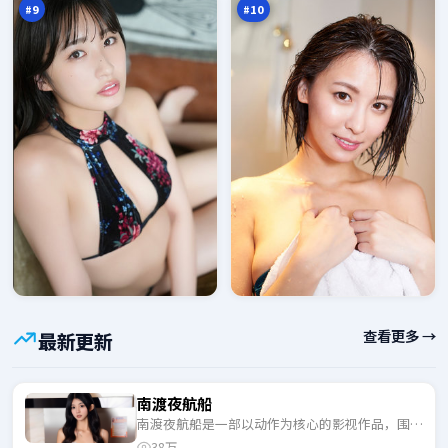
#
9
#
10
查看更多 →
最新更新
南渡夜航船
南渡夜航船是一部以动作为核心的影视作品，围绕
危机、反转与人物成长展开，整体节奏紧凑，适合
38万