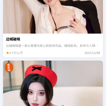
边城破晓
边城破晓是一部以爱情为核心的影视作品，围绕危机、反转与人物成
长展开，整体节奏紧凑，适合一口气追完。
4.7
11万
2015/12/08
超
清
4K