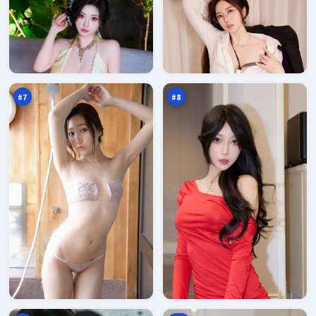
灰
金
塔
岸
信
旧
95
95
号
账
万
万
塔
本
#
7
#
8
追
逐
光
日
回
证
94
94
声
词
万
万