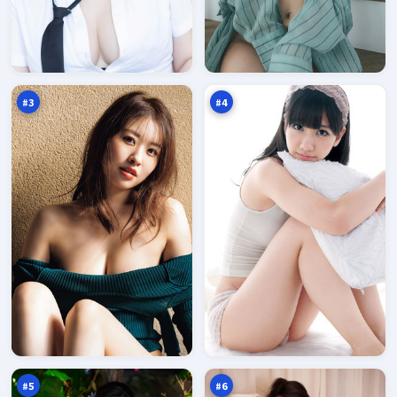
危
深
城
空
终
逆
97
96
章
风
万
万
局
#
3
#
4
赤
天
焰
际
夜
余
96
96
航
震
万
万
船
#
5
#
6