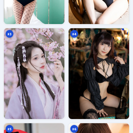
月
霓
面
虹
倒
笔
97
97
计
记
万
万
时
#
3
#
4
灰
冷
塔
月
倒
归
97
97
计
零
万
万
时
点
#
5
#
6