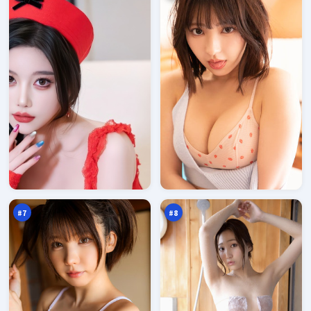
异
暗
境
码
引
无
94
93
擎
名
万
万
火
#
7
#
8