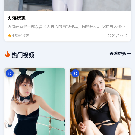
火海玩家
火海玩家是一部以冒险为核心的影视作品，围绕危机、反转与人物成
长展开，整体节奏紧凑，适合一口气追完。
4.5
10万
2021/04/12
天
沉
查看更多 →
热门视频
际
舟
疑
审
98
98
踪
判
万
万
#
1
#
2