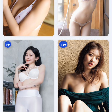
双
月
生
面
围
疑
93
93
猎
踪
万
万
#
9
#
10