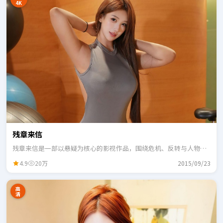
4K
残章来信
残章来信是一部以悬疑为核心的影视作品，围绕危机、反转与人物成
长展开，整体节奏紧凑，适合一口气追完。
4.9
20万
2015/09/23
高
清