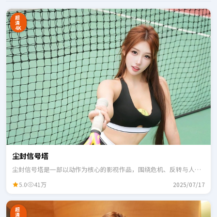
超
清
4K
尘封信号塔
尘封信号塔是一部以动作为核心的影视作品，围绕危机、反转与人物
成长展开，整体节奏紧凑，适合一口气追完。
5.0
41万
2025/07/17
超
清