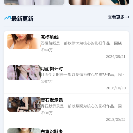
查看更多 →
最新更新
苍梧航线
苍梧航线是一部以惊悚为核心的影视作品，围绕危
机、反转与人物成长展开，整体节奏紧凑，适合一
64万
口气追完。
2024/09/21
月面倒计时
月面倒计时是一部以爱情为核心的影视作品，围绕
危机、反转与人物成长展开，整体节奏紧凑，适合
97万
一口气追完。
2016/10/30
青石默示录
青石默示录是一部以悬疑为核心的影视作品，围绕
危机、反转与人物成长展开，整体节奏紧凑，适合
36万
一口气追完。
2018/05/25
东篱沉默者