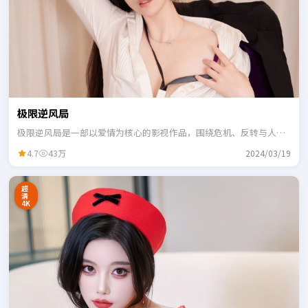
极限逆风局
极限逆风局是一部以爱情为核心的影视作品，围绕危机、反转与人物
成长展开，整体节奏紧凑，适合一口气追完。
4.7
43万
2024/03/19
超
清
4K