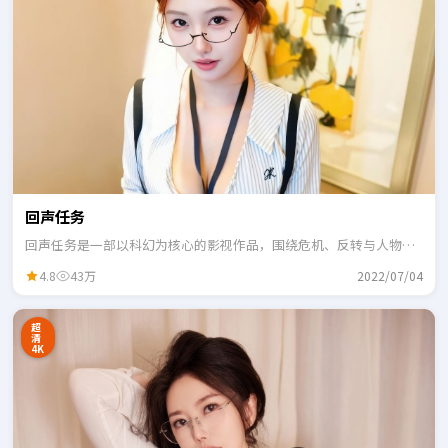
回声任务
回声任务是一部以科幻为核心的影视作品，围绕危机、反转与人物成
长展开，整体节奏紧凑，适合一口气追完。
4.8
43万
2022/07/04
超
清
4K