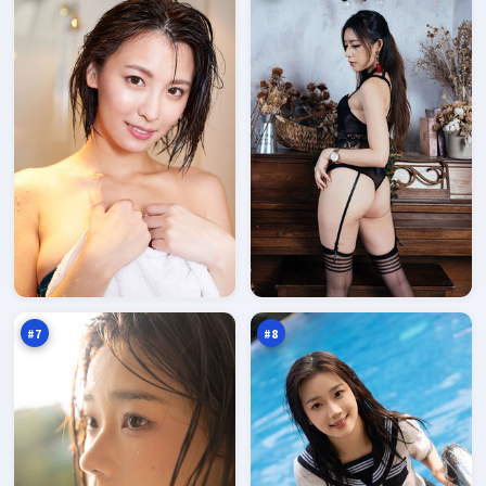
飓
雨
风
巷
证
信
95
94
人
号
万
万
#
7
#
8