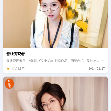
雪线旁观者
雪线旁观者是一部以科幻为核心的影视作品，围绕危机、反转与人物
成长展开，整体节奏紧凑，适合一口气追完。
4.8
8.3万
2024/02/27
超
清
4K