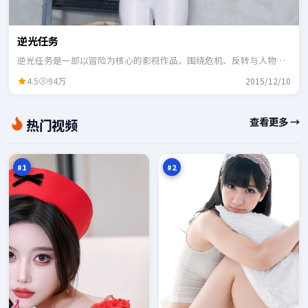
逆光任务
逆光任务是一部以冒险为核心的影视作品，围绕危机、反转与人物成
长展开，整体节奏紧凑，适合一口气追完。
4.5
94万
2015/12/10
旧
狂
查看更多 →
热门视频
街
潮
降
回
98
98
临
廊
万
万
#
1
#
2