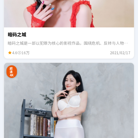
暗码之城
暗码之城是一部以犯罪为核心的影视作品，围绕危机、反转与人物成
长展开，整体节奏紧凑，适合一口气追完。
4.6
16万
2021/02/17
超
清
4K