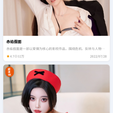
赤焰假面
赤焰假面是一部以爱情为核心的影视作品，围绕危机、反转与人物成
长展开，整体节奏紧凑，适合一口气追完。
4.7
32万
2022/07/28
超
清
4K