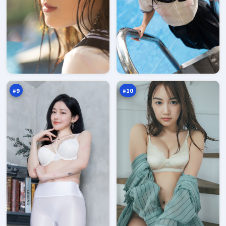
逆
极
光
限
任
浮
94
93
务
生
万
万
记
#
9
#
10