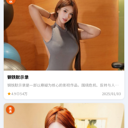
4K
钢铁默示录
钢铁默示录是一部以悬疑为核心的影视作品，围绕危机、反转与人物
成长展开，整体节奏紧凑，适合一口气追完。
4.9
54万
2025/01/03
高
清