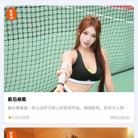
超
清
4K
最后悬案
最后悬案是一部以动作为核心的影视作品，围绕危机、反转与人物成
长展开，整体节奏紧凑，适合一口气追完。
5.0
29万
2015/10/11
超
清