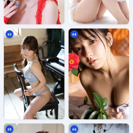
回
月
声
面
追
倒
96
96
踪
影
万
万
#
3
#
4
苍
无
梧
声
悬
十
96
96
案
字
万
万
口
#
5
#
6