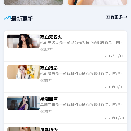
查看更多 →
最新更新
热血无名火
热血无名火是一部以动作为核心的影视作品，围绕
危机、反转与人物成长展开，整体节奏紧凑，适合
8.2万
一口气追完。
2017/11/11
热血猎局
热血猎局是一部以科幻为核心的影视作品，围绕危
机、反转与人物成长展开，整体节奏紧凑，适合一
55万
口气追完。
2018/03/03
黑潮回声
黑潮回声是一部以科幻为核心的影视作品，围绕危
机、反转与人物成长展开，整体节奏紧凑，适合一
25万
口气追完。
2020/08/28
风暴指令