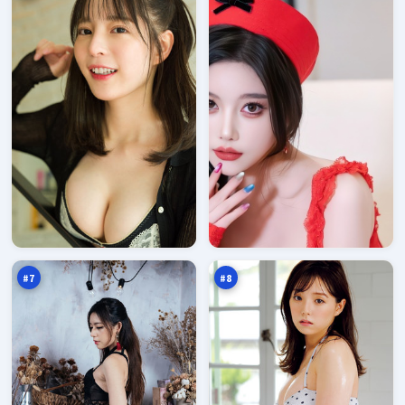
苍
深
梧
海
破
远
96
96
晓
征
万
万
#
7
#
8