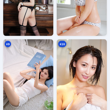
紫
南
电
渡
猎
边
96
95
场
界
万
万
#
9
#
10