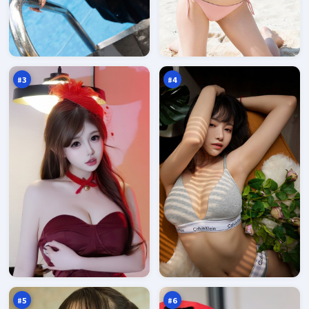
归
夜
途
色
法
季
97
97
则
风
万
万
#
3
#
4
暗
远
夜
海
疑
信
96
96
踪
号
万
万
#
5
#
6