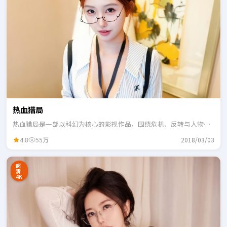
热血猎局
热血猎局是一部以科幻为核心的影视作品，围绕危机、反转与人物成
长展开，整体节奏紧凑，适合一口气追完。
4.8
55万
2018/03/03
超
清
4K