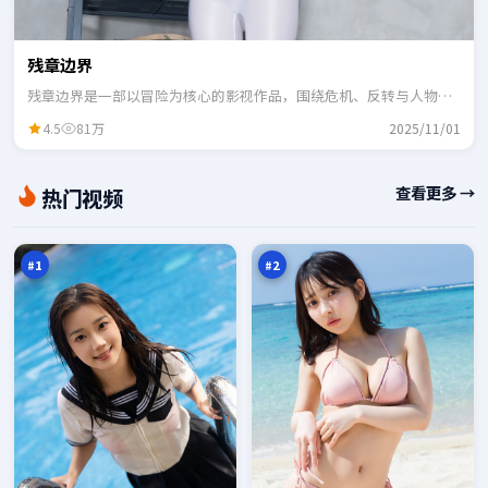
残章边界
残章边界是一部以冒险为核心的影视作品，围绕危机、反转与人物成
长展开，整体节奏紧凑，适合一口气追完。
4.5
81万
2025/11/01
弧
尘
查看更多 →
热门视频
光
封
边
追
98
97
界
踪
万
万
#
1
#
2