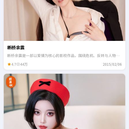
断桥余震
断桥余震是一部以爱情为核心的影视作品，围绕危机、反转与人物成
长展开，整体节奏紧凑，适合一口气追完。
4.7
44万
2015/02/06
超
清
4K