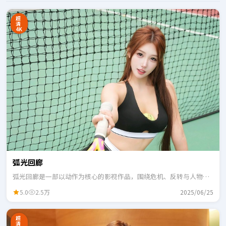
超
清
4K
弧光回廊
弧光回廊是一部以动作为核心的影视作品，围绕危机、反转与人物成
长展开，整体节奏紧凑，适合一口气追完。
5.0
2.5万
2025/06/25
超
清