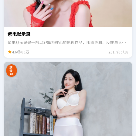
紫电默示录
紫电默示录是一部以犯罪为核心的影视作品，围绕危机、反转与人物
成长展开，整体节奏紧凑，适合一口气追完。
4.6
65万
2017/05/18
超
清
4K