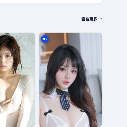
极
查看更多 →
限
迷
97
雾
万
#
5
灰
塔
回
94