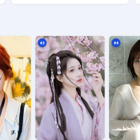
黑
绝
潮
密
破
夜
97
97
晓
航
万
万
船
#
3
#
4
边
风
城
暴
余
追
95
94