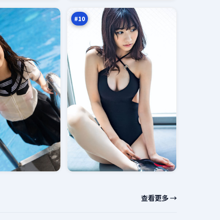
廊
万
#
10
查看更多 →