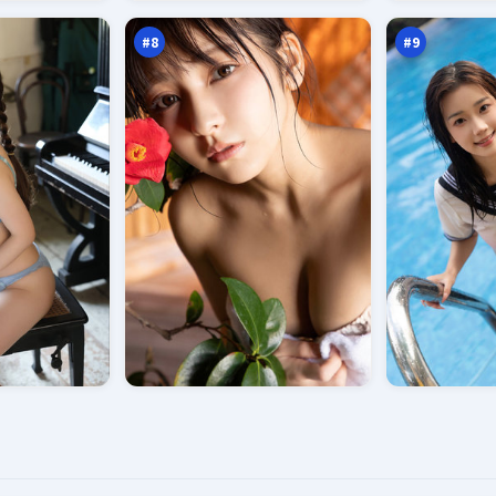
震
击
万
万
#
8
#
9