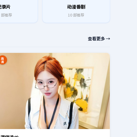
纪录片
动漫番剧
部推荐
10
部推荐
查看更多 →
高
清