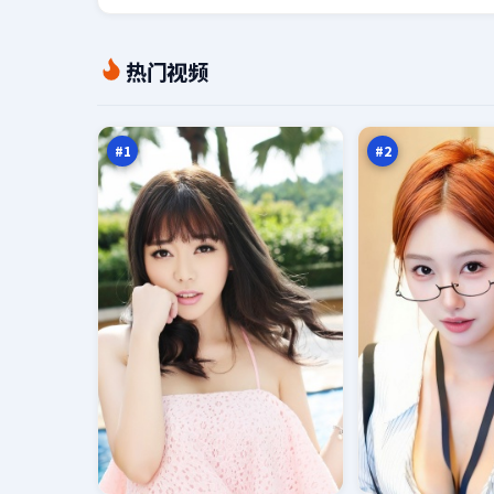
第
游
热门视频
七
侠
之
追
97
97
城
凶
万
万
#
1
#
2
无
夜
名
色
默
倒
96
96