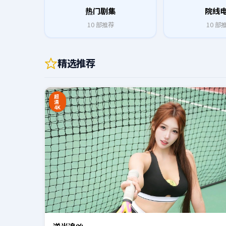
热门剧集
院线
10
部推荐
10
部
精选推荐
0:20
超
清
4K