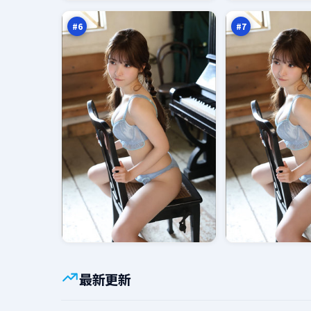
示
计
万
万
录
时
#
6
#
7
最新更新