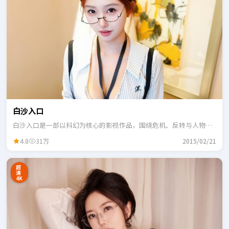
白沙入口
白沙入口是一部以科幻为核心的影视作品，围绕危机、反转与人物成
长展开，整体节奏紧凑，适合一口气追完。
4.8
31万
2015/02/21
超
清
4K