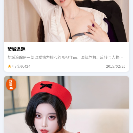
焚城追踪
焚城追踪是一部以爱情为核心的影视作品，围绕危机、反转与人物成
长展开，整体节奏紧凑，适合一口气追完。
4.7
9,424
2015/02/26
超
清
4K