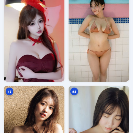
危
霜
城
降
信
余
95
94
号
震
万
万
塔
#
7
#
8