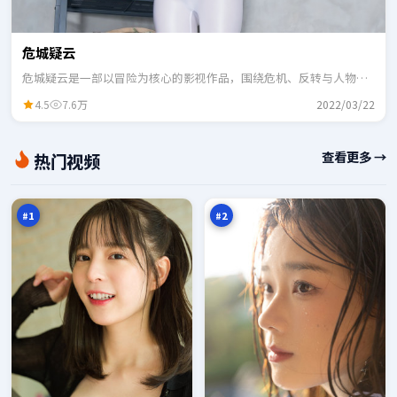
危城疑云
危城疑云是一部以冒险为核心的影视作品，围绕危机、反转与人物成
长展开，整体节奏紧凑，适合一口气追完。
4.5
7.6万
2022/03/22
雨
暮
查看更多 →
热门视频
巷
色
旁
逃
98
97
观
生
万
万
者
#
1
#
2