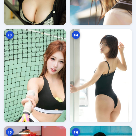
深
南
空
港
终
默
96
96
章
示
万
万
录
#
3
#
4
暴
异
雪
境
惊
追
96
96
魂
踪
万
万
#
5
#
6