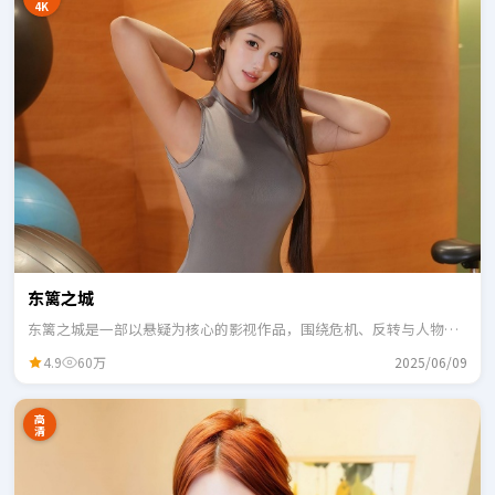
4K
东篱之城
东篱之城是一部以悬疑为核心的影视作品，围绕危机、反转与人物成
长展开，整体节奏紧凑，适合一口气追完。
4.9
60万
2025/06/09
高
清