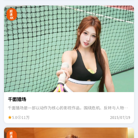
超
清
4K
千面猎场
千面猎场是一部以动作为核心的影视作品，围绕危机、反转与人物成
长展开，整体节奏紧凑，适合一口气追完。
5.0
11万
2015/07/19
超
清