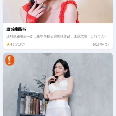
迷城绝路书
迷城绝路书是一部以犯罪为核心的影视作品，围绕危机、反转与人物
成长展开，整体节奏紧凑，适合一口气追完。
4.6
18万
2016/04/14
超
清
4K