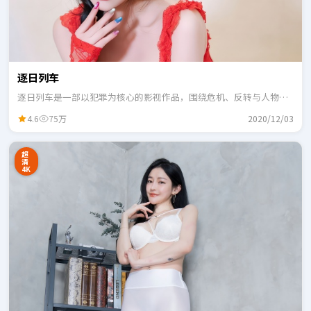
逐日列车
逐日列车是一部以犯罪为核心的影视作品，围绕危机、反转与人物成
长展开，整体节奏紧凑，适合一口气追完。
4.6
75万
2020/12/03
超
清
4K