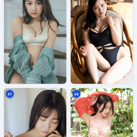
黑
热
潮
血
入
破
97
96
口
晓
万
万
#
7
#
8