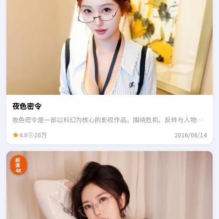
夜色密令
夜色密令是一部以科幻为核心的影视作品，围绕危机、反转与人物成
长展开，整体节奏紧凑，适合一口气追完。
4.8
28万
2016/06/14
超
清
4K