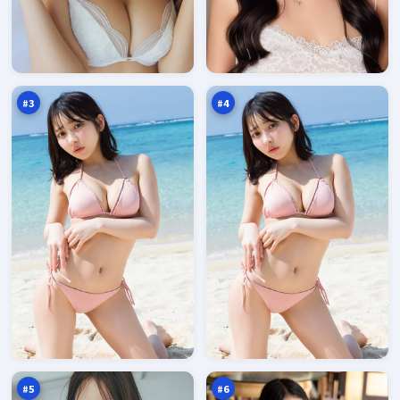
危
雷
城
鸣
清
围
98
97
单
猎
万
万
#
3
#
4
弧
白
光
昼
信
玩
97
97
号
家
万
万
#
5
#
6