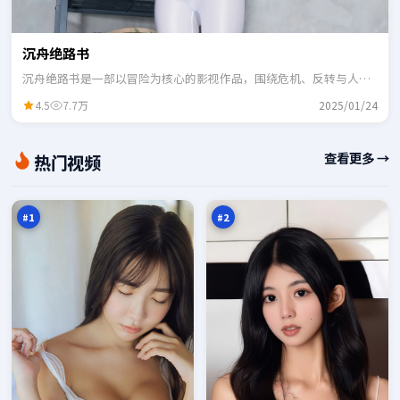
沉舟绝路书
沉舟绝路书是一部以冒险为核心的影视作品，围绕危机、反转与人物
成长展开，整体节奏紧凑，适合一口气追完。
4.5
7.7万
2025/01/24
双
旧
查看更多 →
热门视频
生
街
追
证
98
98
击
人
万
万
#
1
#
2