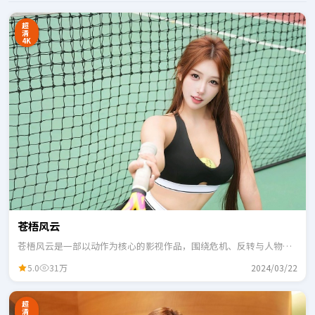
超
清
4K
苍梧风云
苍梧风云是一部以动作为核心的影视作品，围绕危机、反转与人物成
长展开，整体节奏紧凑，适合一口气追完。
5.0
31万
2024/03/22
超
清