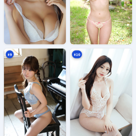
沉
风
舟
暴
回
假
96
94
廊
面
万
万
#
9
#
10