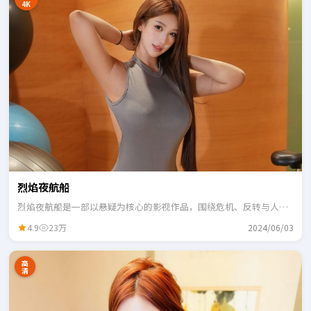
4K
烈焰夜航船
烈焰夜航船是一部以悬疑为核心的影视作品，围绕危机、反转与人物
成长展开，整体节奏紧凑，适合一口气追完。
4.9
23万
2024/06/03
高
清