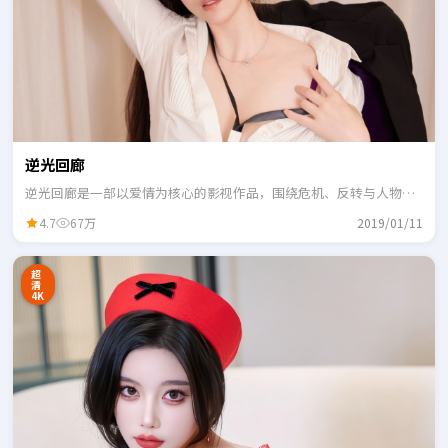
逆光回廊
逆光回廊是一部以爱情为核心的影视作品，围绕危机、反转与人物成
长展开，整体节奏紧凑，适合一口气追完。
4.7
67万
2019/01/11
超
清
4K