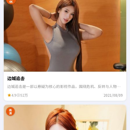
4K
边城追击
边城追击是一部以悬疑为核心的影视作品，围绕危机、反转与人物成
长展开，整体节奏紧凑，适合一口气追完。
4.9
52万
2021/08/09
高
清