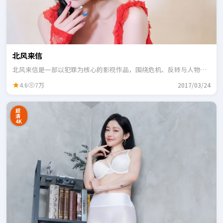
北风来信
北风来信是一部以犯罪为核心的影视作品，围绕危机、反转与人物成
长展开，整体节奏紧凑，适合一口气追完。
4.6
7万
2017/03/24
超
清
4K