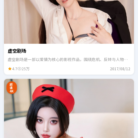
虚空剧场
虚空剧场是一部以爱情为核心的影视作品，围绕危机、反转与人物成
长展开，整体节奏紧凑，适合一口气追完。
4.7
25万
2017/08/12
超
清
4K