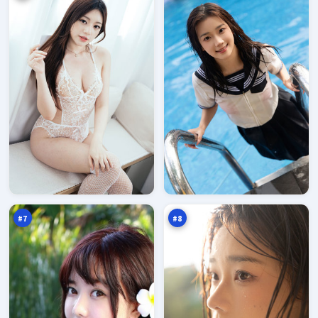
残
沉
章
舟
倒
信
93
93
影
号
万
万
#
7
#
8