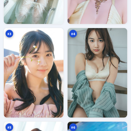
紫
长
电
夜
码
绝
95
94
头
路
万
万
书
#
3
#
4
白
深
沙
海
信
行
94
93
号
动
万
万
塔
#
5
#
6