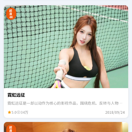
超
清
4K
霓虹远征
霓虹远征是一部以动作为核心的影视作品，围绕危机、反转与人物成
长展开，整体节奏紧凑，适合一口气追完。
5.0
34万
2018/09/24
超
清