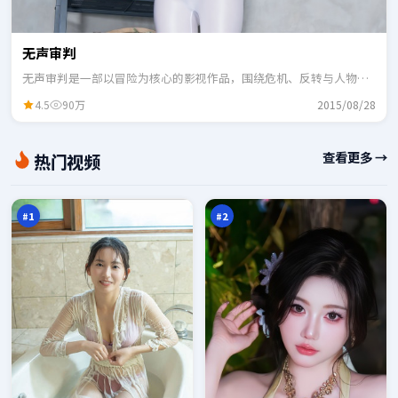
无声审判
无声审判是一部以冒险为核心的影视作品，围绕危机、反转与人物成
长展开，整体节奏紧凑，适合一口气追完。
4.5
90万
2015/08/28
赤
白
查看更多 →
热门视频
焰
昼
迷
法
98
98
雾
则
万
万
#
1
#
2