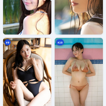
弧
逆
光
光
沉
边
93
93
默
界
万
万
者
#
9
#
10