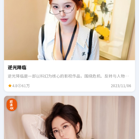
逆光降临
逆光降临是一部以科幻为核心的影视作品，围绕危机、反转与人物成
长展开，整体节奏紧凑，适合一口气追完。
4.8
61万
2023/11/06
超
清
4K