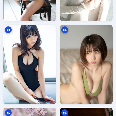
霜
南
降
渡
玩
余
97
96
家
震
万
万
#
3
#
4
深
青
海
石
远
围
96
90
征
猎
万
万
#
5
#
6