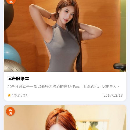
4K
沉舟旧账本
沉舟旧账本是一部以悬疑为核心的影视作品，围绕危机、反转与人物
成长展开，整体节奏紧凑，适合一口气追完。
4.9
5.9万
2017/12/18
高
清