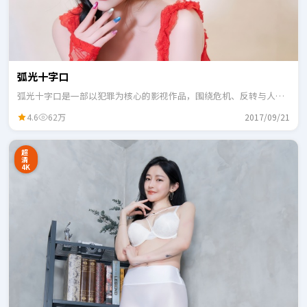
弧光十字口
弧光十字口是一部以犯罪为核心的影视作品，围绕危机、反转与人物
成长展开，整体节奏紧凑，适合一口气追完。
4.6
62万
2017/09/21
超
清
4K