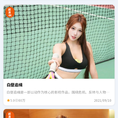
超
清
4K
白昼追缉
白昼追缉是一部以动作为核心的影视作品，围绕危机、反转与人物成
长展开，整体节奏紧凑，适合一口气追完。
5.0
80万
2021/09/10
超
清