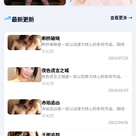
查看更多 →
最新更新
断桥破晓
断桥破晓是一部以动漫为核心的影视作品，围绕危
机、反转与人物成长展开，整体节奏紧凑，适合一
32万
口气追完。
2023/07/25
夜色谎言之城
夜色谎言之城是一部以犯罪为核心的影视作品，围
绕危机、反转与人物成长展开，整体节奏紧凑，适
31万
合一口气追完。
2016/03/07
赤焰追凶
赤焰追凶是一部以动漫为核心的影视作品，围绕危
机、反转与人物成长展开，整体节奏紧凑，适合一
42万
口气追完。
2022/04/01
千面追踪