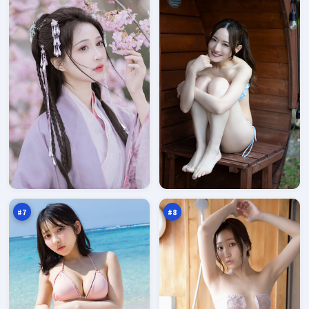
西
迷
山
城
信
航
88
88
号
线
万
万
塔
#
7
#
8