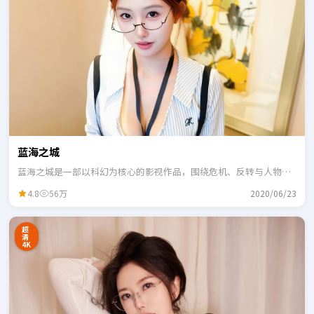
蓝海之城
蓝海之城是一部以科幻为核心的影视作品，围绕危机、反转与人物成
长展开，整体节奏紧凑，适合一口气追完。
4.8
56万
2020/06/23
超
清
4K