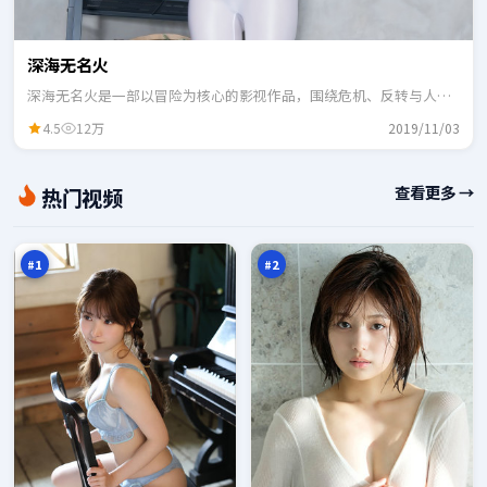
深海无名火
深海无名火是一部以冒险为核心的影视作品，围绕危机、反转与人物
成长展开，整体节奏紧凑，适合一口气追完。
4.5
12万
2019/11/03
南
黑
查看更多 →
热门视频
渡
潮
代
终
98
97
码
章
万
万
#
1
#
2