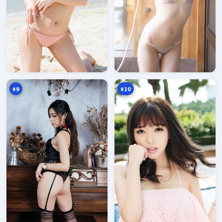
尘
月
封
面
交
旁
88
88
锋
观
万
万
者
#
9
#
10