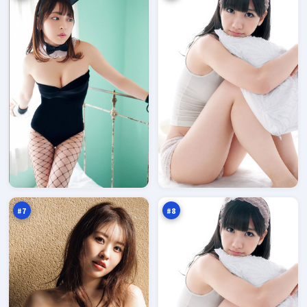
无
冷
名
月
任
逆
92
92
务
风
万
万
局
#
7
#
8