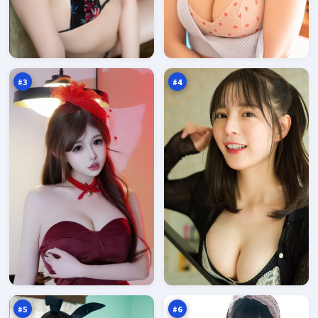
逐
深
日
海
无
暗
98
97
名
涌
万
万
火
#
3
#
4
苍
西
梧
山
倒
降
95
93
影
临
万
万
#
5
#
6