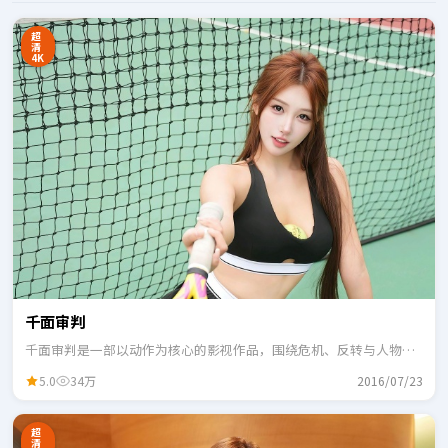
超
清
4K
千面审判
千面审判是一部以动作为核心的影视作品，围绕危机、反转与人物成
长展开，整体节奏紧凑，适合一口气追完。
5.0
34万
2016/07/23
超
清