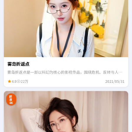
雾岛折返点
雾岛折返点是一部以科幻为核心的影视作品，围绕危机、反转与人物
成长展开，整体节奏紧凑，适合一口气追完。
4.8
22万
2021/05/31
超
清
4K