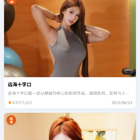
4K
远海十字口
远海十字口是一部以悬疑为核心的影视作品，围绕危机、反转与人物
成长展开，整体节奏紧凑，适合一口气追完。
4.9
7,023
2015/06/23
高
清