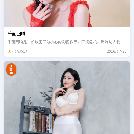
千面回响
千面回响是一部以犯罪为核心的影视作品，围绕危机、反转与人物成
长展开，整体节奏紧凑，适合一口气追完。
4.6
51万
2016/07/28
超
清
4K