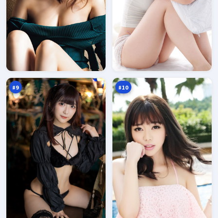
无
迷
声
城
余
破
92
92
震
晓
万
万
#
9
#
10