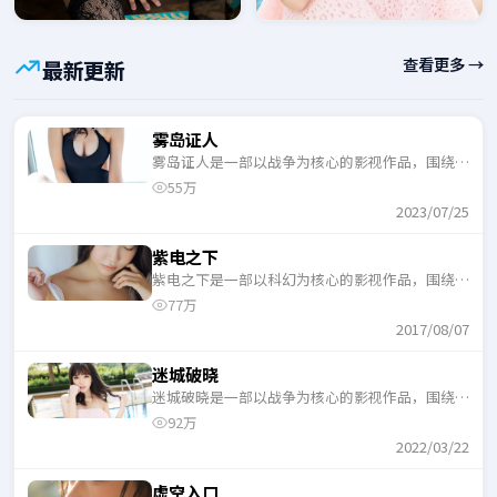
查看更多 →
最新更新
雾岛证人
雾岛证人是一部以战争为核心的影视作品，围绕危
机、反转与人物成长展开，整体节奏紧凑，适合一
55万
口气追完。
2023/07/25
紫电之下
紫电之下是一部以科幻为核心的影视作品，围绕危
机、反转与人物成长展开，整体节奏紧凑，适合一
77万
口气追完。
2017/08/07
迷城破晓
迷城破晓是一部以战争为核心的影视作品，围绕危
机、反转与人物成长展开，整体节奏紧凑，适合一
92万
口气追完。
2022/03/22
虚空入口