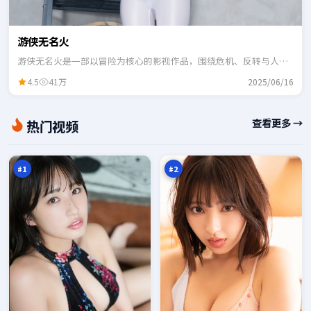
游侠无名火
游侠无名火是一部以冒险为核心的影视作品，围绕危机、反转与人物
成长展开，整体节奏紧凑，适合一口气追完。
4.5
41万
2025/06/16
失
深
查看更多 →
热门视频
控
海
边
余
98
98
境
震
万
万
线
#
1
#
2