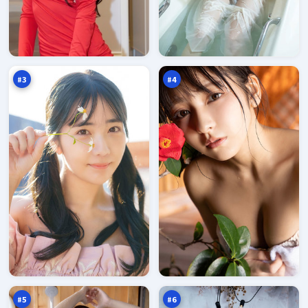
风
雨
尘
巷
入
回
95
94
口
响
万
万
#
3
#
4
苍
风
梧
尘
追
逆
94
94
缉
风
万
万
局
#
5
#
6