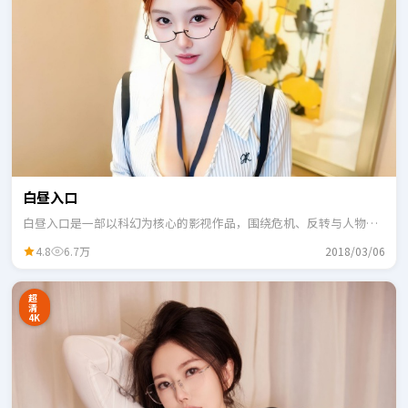
白昼入口
白昼入口是一部以科幻为核心的影视作品，围绕危机、反转与人物成
长展开，整体节奏紧凑，适合一口气追完。
4.8
6.7万
2018/03/06
超
清
4K