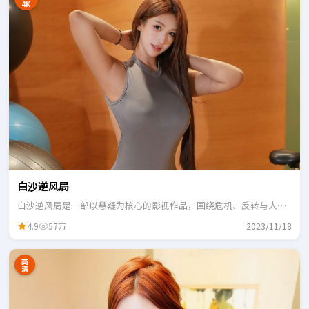
4K
白沙逆风局
白沙逆风局是一部以悬疑为核心的影视作品，围绕危机、反转与人物
成长展开，整体节奏紧凑，适合一口气追完。
4.9
57万
2023/11/18
高
清