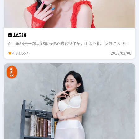
西山追缉
西山追缉是一部以犯罪为核心的影视作品，围绕危机、反转与人物成
长展开，整体节奏紧凑，适合一口气追完。
4.6
55万
2018/03/06
超
清
4K