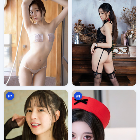
绝
边
密
境
笔
浮
94
93
记
生
万
万
记
#
7
#
8