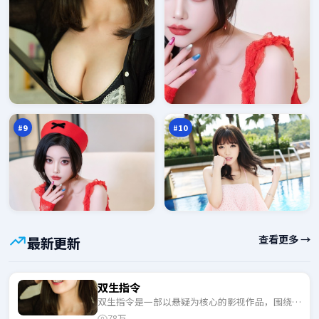
雨
虚
巷
空
浮
夜
92
92
生
航
万
万
记
船
#
9
#
10
查看更多 →
最新更新
双生指令
双生指令是一部以悬疑为核心的影视作品，围绕危
机、反转与人物成长展开，整体节奏紧凑，适合一
78万