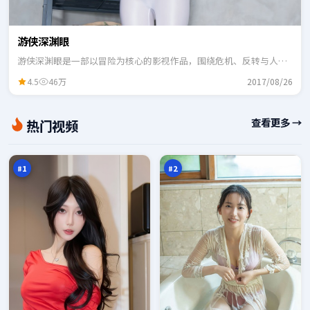
游侠深渊眼
游侠深渊眼是一部以冒险为核心的影视作品，围绕危机、反转与人物
成长展开，整体节奏紧凑，适合一口气追完。
4.5
46万
2017/08/26
危
深
查看更多 →
热门视频
城
海
回
信
97
95
声
号
万
万
塔
#
1
#
2