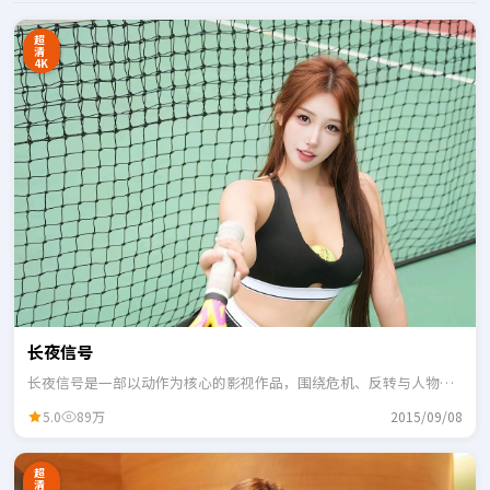
超
清
4K
长夜信号
长夜信号是一部以动作为核心的影视作品，围绕危机、反转与人物成
长展开，整体节奏紧凑，适合一口气追完。
5.0
89万
2015/09/08
超
清