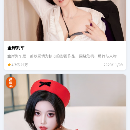
金岸列车
金岸列车是一部以爱情为核心的影视作品，围绕危机、反转与人物成
长展开，整体节奏紧凑，适合一口气追完。
4.7
29万
2023/11/09
超
清
4K