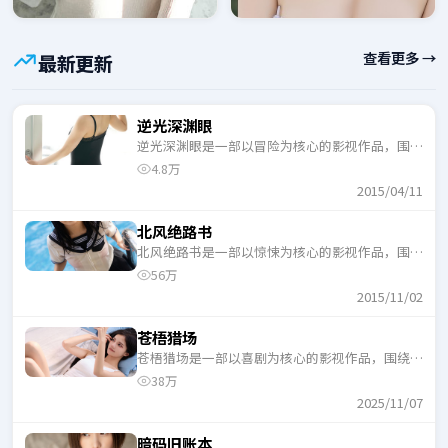
查看更多 →
最新更新
逆光深渊眼
逆光深渊眼是一部以冒险为核心的影视作品，围绕
危机、反转与人物成长展开，整体节奏紧凑，适合
4.8万
一口气追完。
2015/04/11
北风绝路书
北风绝路书是一部以惊悚为核心的影视作品，围绕
危机、反转与人物成长展开，整体节奏紧凑，适合
56万
一口气追完。
2015/11/02
苍梧猎场
苍梧猎场是一部以喜剧为核心的影视作品，围绕危
机、反转与人物成长展开，整体节奏紧凑，适合一
38万
口气追完。
2025/11/07
暗码旧账本