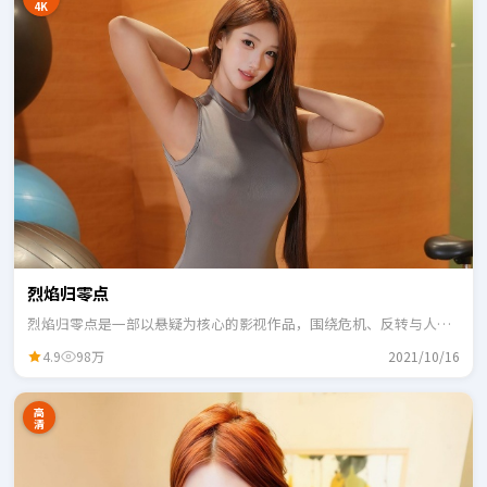
4K
烈焰归零点
烈焰归零点是一部以悬疑为核心的影视作品，围绕危机、反转与人物
成长展开，整体节奏紧凑，适合一口气追完。
4.9
98万
2021/10/16
高
清