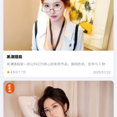
黑潮猎局
黑潮猎局是一部以科幻为核心的影视作品，围绕危机、反转与人物成
长展开，整体节奏紧凑，适合一口气追完。
4.8
7.7万
2025/07/23
超
清
4K