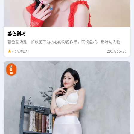
暮色剧场
暮色剧场是一部以犯罪为核心的影视作品，围绕危机、反转与人物成
长展开，整体节奏紧凑，适合一口气追完。
4.6
81万
2017/05/20
超
清
4K