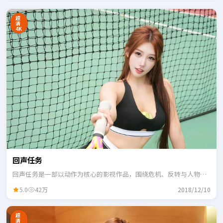
超
清
4K
回声任务
回声任务是一部以动作为核心的影视作品，围绕危机、反转与人物成
长展开，整体节奏紧凑，适合一口气追完。
5.0
42万
2018/12/10
超
清