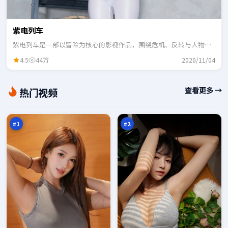
紫电列车
紫电列车是一部以冒险为核心的影视作品，围绕危机、反转与人物成
长展开，整体节奏紧凑，适合一口气追完。
4.5
44万
2020/11/04
烈
双
查看更多 →
热门视频
焰
生
归
降
98
98
零
临
万
万
点
#
1
#
2