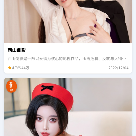
西山倒影
西山倒影是一部以爱情为核心的影视作品，围绕危机、反转与人物成
长展开，整体节奏紧凑，适合一口气追完。
4.7
44万
2022/12/04
超
清
4K