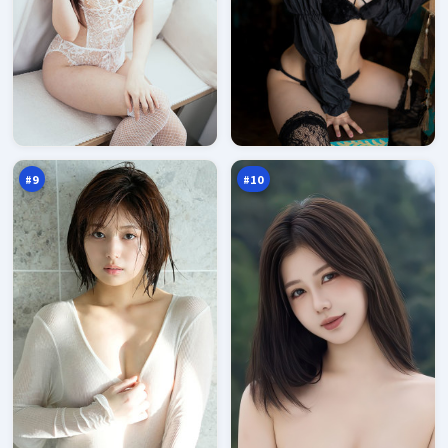
逆
雷
光
鸣
潜
失
94
94
伏
序
万
万
#
9
#
10