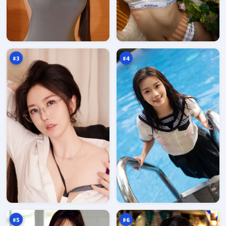
零
白
号
沙
深
逆
97
97
渊
风
万
万
眼
局
#
3
#
4
极
热
限
血
迷
信
97
96
雾
号
万
万
塔
#
5
#
6