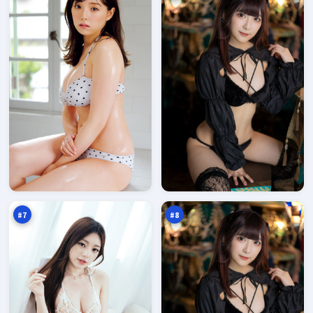
寒
零
锋
号
引
季
95
95
擎
风
万
万
#
7
#
8