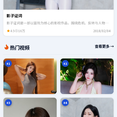
影子证词
影子证词是一部以冒险为核心的影视作品，围绕危机、反转与人物成
长展开，整体节奏紧凑，适合一口气追完。
4.5
16万
2018/02/04
霓
极
查看更多 →
热门视频
虹
限
谎
季
98
98
言
风
万
万
之
城
#
1
#
2
深
寒
空
锋
季
新
97
97
风
秩
万
万
序
#
3
#
4