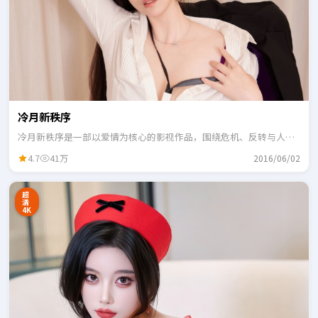
冷月新秩序
冷月新秩序是一部以爱情为核心的影视作品，围绕危机、反转与人物
成长展开，整体节奏紧凑，适合一口气追完。
4.7
41万
2016/06/02
超
清
4K