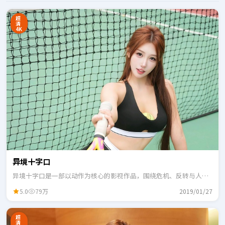
超
清
4K
异境十字口
异境十字口是一部以动作为核心的影视作品，围绕危机、反转与人物
成长展开，整体节奏紧凑，适合一口气追完。
5.0
79万
2019/01/27
超
清