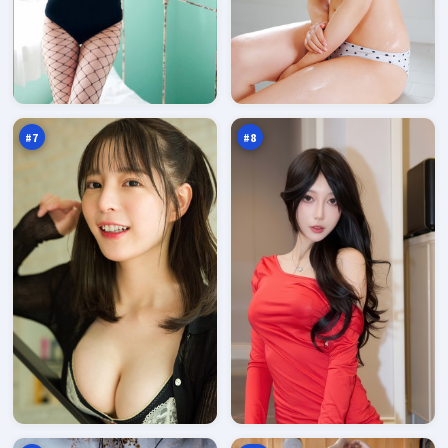
青
北
石
风
特
之
96
96
攻
下
万
万
#
7
#
8
寒
最
锋
后
追
追
95
95
凶
缉
万
万