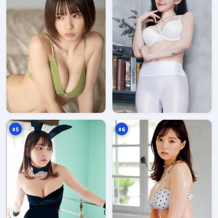
旧
暗
街
码
潜
之
97
97
伏
下
万
万
#
5
#
6