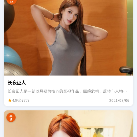
4K
长夜证人
长夜证人是一部以悬疑为核心的影视作品，围绕危机、反转与人物成
长展开，整体节奏紧凑，适合一口气追完。
4.9
77万
2021/08/06
高
清