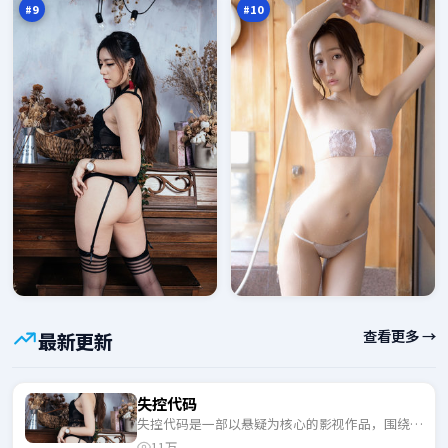
#
9
#
10
查看更多 →
最新更新
失控代码
失控代码是一部以悬疑为核心的影视作品，围绕危
机、反转与人物成长展开，整体节奏紧凑，适合一
11万