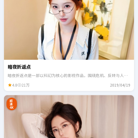
暗夜折返点
暗夜折返点是一部以科幻为核心的影视作品，围绕危机、反转与人物
成长展开，整体节奏紧凑，适合一口气追完。
4.8
21万
2019/04/19
超
清
4K