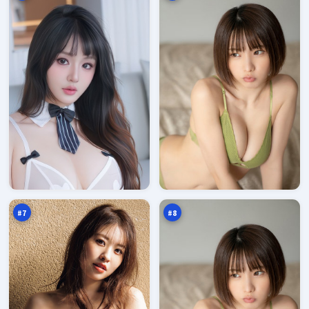
雷
迷
鸣
局
边
特
96
96
界
攻
万
万
#
7
#
8