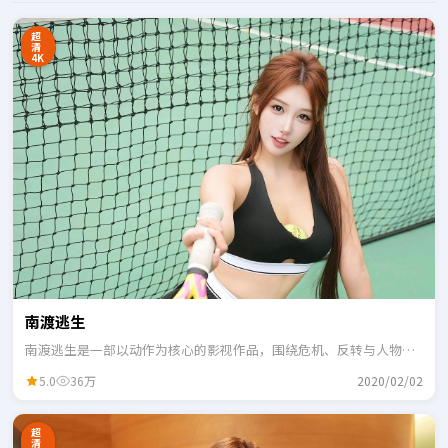
超
清
4K
南渡逃生
南渡逃生是一部以动作为核心的影视作品，围绕危机、反转与人物成
长展开，整体节奏紧凑，适合一口气追完。
5.0
36万
2020/02/02
超
清