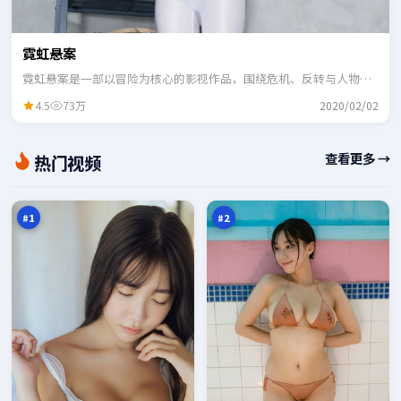
霓虹悬案
霓虹悬案是一部以冒险为核心的影视作品，围绕危机、反转与人物成
长展开，整体节奏紧凑，适合一口气追完。
4.5
73万
2020/02/02
飓
残
查看更多 →
热门视频
风
章
疑
列
98
98
踪
车
万
万
#
1
#
2