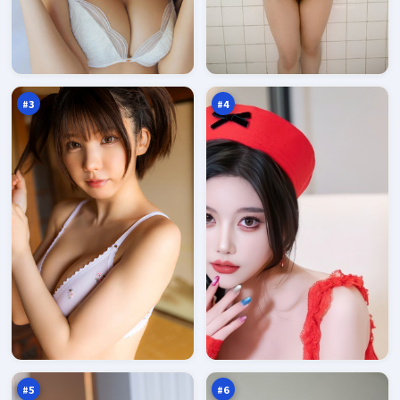
灰
绝
塔
密
回
终
97
97
声
章
万
万
壁
#
3
#
4
暗
暴
夜
雪
疑
交
97
96
云
锋
万
万
#
5
#
6