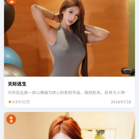
4K
天际逃生
天际逃生是一部以悬疑为核心的影视作品，围绕危机、反转与人物成
长展开，整体节奏紧凑，适合一口气追完。
4.9
52万
2024/07/18
高
清