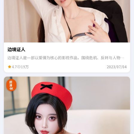
边境证人
边境证人是一部以爱情为核心的影视作品，围绕危机、反转与人物成
长展开，整体节奏紧凑，适合一口气追完。
4.7
19万
2023/07/04
超
清
4K