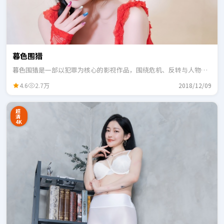
暮色围猎
暮色围猎是一部以犯罪为核心的影视作品，围绕危机、反转与人物成
长展开，整体节奏紧凑，适合一口气追完。
4.6
2.7万
2018/12/09
超
清
4K