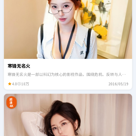
寒锋无名火
寒锋无名火是一部以科幻为核心的影视作品，围绕危机、反转与人物
成长展开，整体节奏紧凑，适合一口气追完。
4.8
18万
2016/05/19
超
清
4K