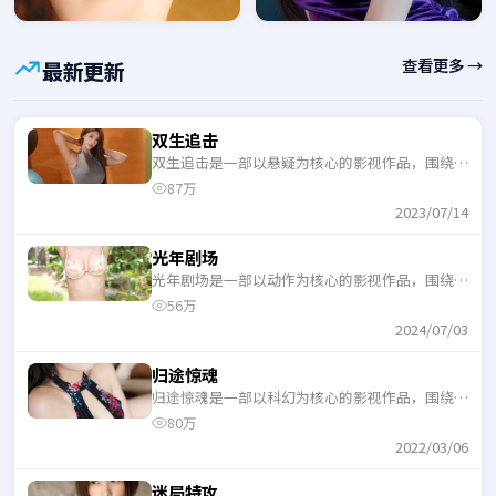
查看更多 →
最新更新
双生追击
双生追击是一部以悬疑为核心的影视作品，围绕危
机、反转与人物成长展开，整体节奏紧凑，适合一
87万
口气追完。
2023/07/14
光年剧场
光年剧场是一部以动作为核心的影视作品，围绕危
机、反转与人物成长展开，整体节奏紧凑，适合一
56万
口气追完。
2024/07/03
归途惊魂
归途惊魂是一部以科幻为核心的影视作品，围绕危
机、反转与人物成长展开，整体节奏紧凑，适合一
80万
口气追完。
2022/03/06
迷局特攻