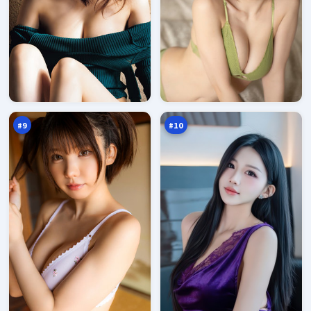
北
雨
风
巷
追
档
95
94
缉
案
万
万
#
9
#
10