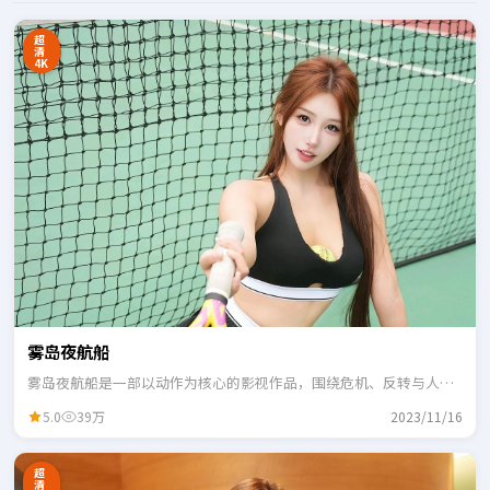
超
清
4K
雾岛夜航船
雾岛夜航船是一部以动作为核心的影视作品，围绕危机、反转与人物
成长展开，整体节奏紧凑，适合一口气追完。
5.0
39万
2023/11/16
超
清