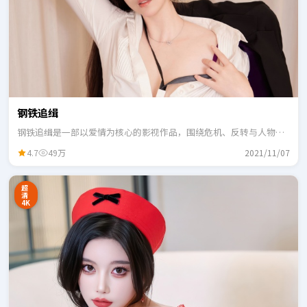
钢铁追缉
钢铁追缉是一部以爱情为核心的影视作品，围绕危机、反转与人物成
长展开，整体节奏紧凑，适合一口气追完。
4.7
49万
2021/11/07
超
清
4K