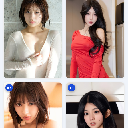
热
旧
血
街
归
逃
95
94
零
生
万
万
点
#
7
#
8