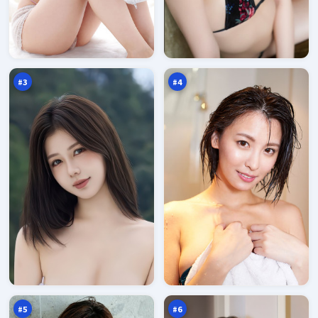
光
残
年
章
剧
信
97
97
场
号
万
万
塔
#
3
#
4
最
雷
后
鸣
指
猎
96
95
令
场
万
万
#
5
#
6