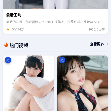
最后回响
最后回响是一部以冒险为核心的影视作品，围绕危机、反转与人物成
长展开，整体节奏紧凑，适合一口气追完。
4.5
94万
2016/01/08
火
深
查看更多 →
热门视频
海
空
风
夜
98
98
云
航
万
万
船
#
1
#
2