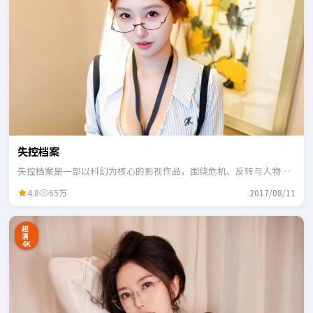
失控档案
失控档案是一部以科幻为核心的影视作品，围绕危机、反转与人物成
长展开，整体节奏紧凑，适合一口气追完。
4.8
65万
2017/08/11
超
清
4K