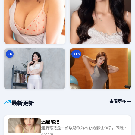
最
绝
后
密
回
惊
94
94
响
魂
万
万
#
9
#
10
查看更多 →
最新更新
迷局笔记
迷局笔记是一部以动作为核心的影视作品，围绕危
机、反转与人物成长展开，整体节奏紧凑，适合一
83万