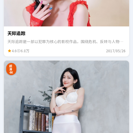
天际追踪
天际追踪是一部以犯罪为核心的影视作品，围绕危机、反转与人物成
长展开，整体节奏紧凑，适合一口气追完。
4.6
6.8万
2017/05/26
超
清
4K