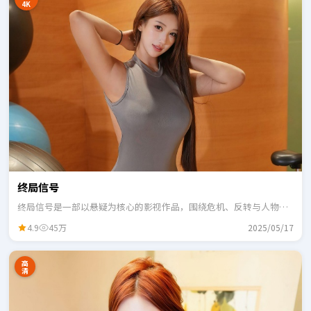
4K
终局信号
终局信号是一部以悬疑为核心的影视作品，围绕危机、反转与人物成
长展开，整体节奏紧凑，适合一口气追完。
4.9
45万
2025/05/17
高
清