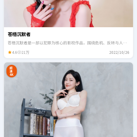
苍梧沉默者
苍梧沉默者是一部以犯罪为核心的影视作品，围绕危机、反转与人物
成长展开，整体节奏紧凑，适合一口气追完。
4.6
21万
2022/10/26
超
清
4K