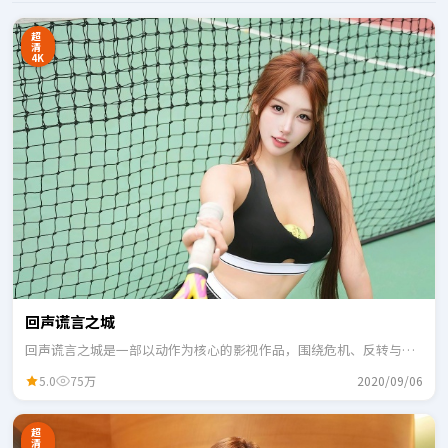
超
清
4K
回声谎言之城
回声谎言之城是一部以动作为核心的影视作品，围绕危机、反转与人
物成长展开，整体节奏紧凑，适合一口气追完。
5.0
75万
2020/09/06
超
清