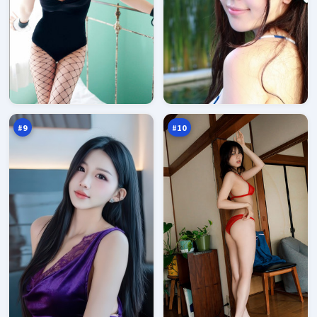
绝
边
密
城
笔
旁
96
95
记
观
万
万
者
#
9
#
10