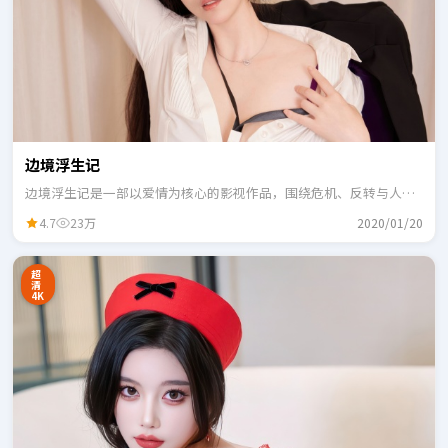
边境浮生记
边境浮生记是一部以爱情为核心的影视作品，围绕危机、反转与人物
成长展开，整体节奏紧凑，适合一口气追完。
4.7
23万
2020/01/20
超
清
4K