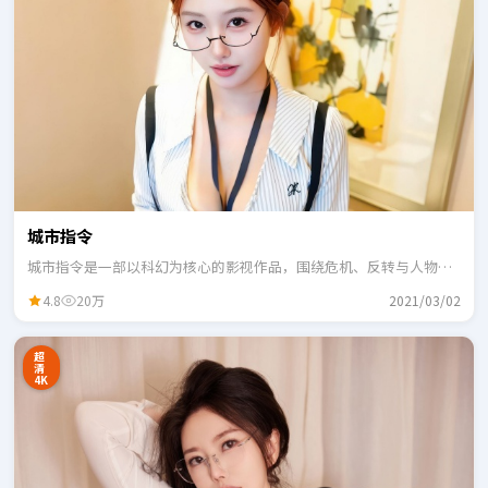
城市指令
城市指令是一部以科幻为核心的影视作品，围绕危机、反转与人物成
长展开，整体节奏紧凑，适合一口气追完。
4.8
20万
2021/03/02
超
清
4K