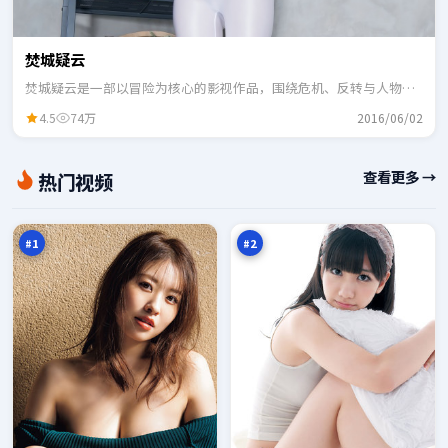
焚城疑云
焚城疑云是一部以冒险为核心的影视作品，围绕危机、反转与人物成
长展开，整体节奏紧凑，适合一口气追完。
4.5
74万
2016/06/02
无
暗
查看更多 →
热门视频
声
夜
列
列
98
97
车
车
万
万
#
1
#
2