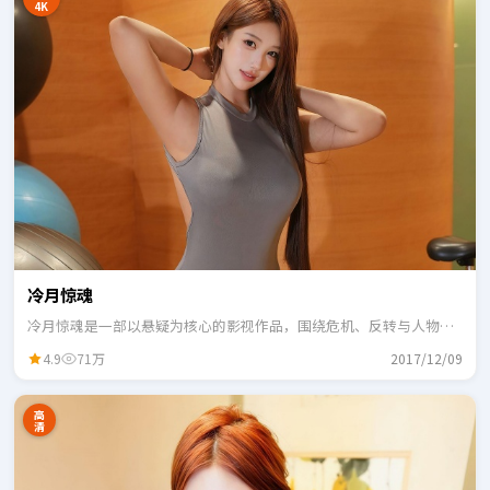
4K
冷月惊魂
冷月惊魂是一部以悬疑为核心的影视作品，围绕危机、反转与人物成
长展开，整体节奏紧凑，适合一口气追完。
4.9
71万
2017/12/09
高
清