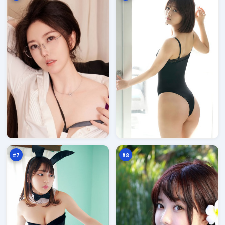
南
边
港
城
入
清
97
96
口
单
万
万
#
7
#
8