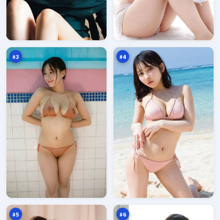
焚
南
城
港
倒
折
97
97
计
返
万
万
时
点
#
3
#
4
月
最
面
后
追
无
97
97
凶
名
万
万
火
#
5
#
6