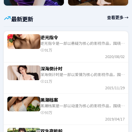
查看更多 →
最新更新
逆光指令
逆光指令是一部以悬疑为核心的影视作品，围绕危
机、反转与人物成长展开，整体节奏紧凑，适合一
91万
口气追完。
2020/08/02
深海倒计时
深海倒计时是一部以爱情为核心的影视作品，围绕
危机、反转与人物成长展开，整体节奏紧凑，适合
21万
一口气追完。
2015/11/29
黑潮档案
黑潮档案是一部以动漫为核心的影视作品，围绕危
机、反转与人物成长展开，整体节奏紧凑，适合一
93万
口气追完。
2019/04/17
双生夜航船