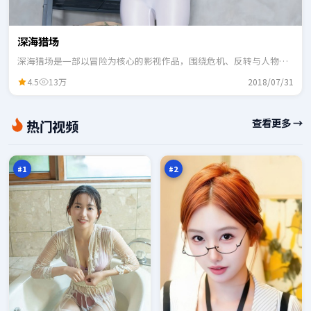
深海猎场
深海猎场是一部以冒险为核心的影视作品，围绕危机、反转与人物成
长展开，整体节奏紧凑，适合一口气追完。
4.5
13万
2018/07/31
月
紫
查看更多 →
热门视频
面
电
信
玩
97
96
号
家
万
万
塔
#
1
#
2