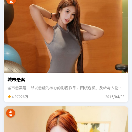
4K
城市悬案
城市悬案是一部以悬疑为核心的影视作品，围绕危机、反转与人物成
长展开，整体节奏紧凑，适合一口气追完。
4.9
26万
2016/04/09
高
清