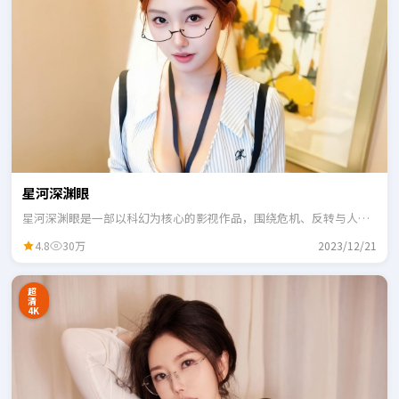
星河深渊眼
星河深渊眼是一部以科幻为核心的影视作品，围绕危机、反转与人物
成长展开，整体节奏紧凑，适合一口气追完。
4.8
30万
2023/12/21
超
清
4K