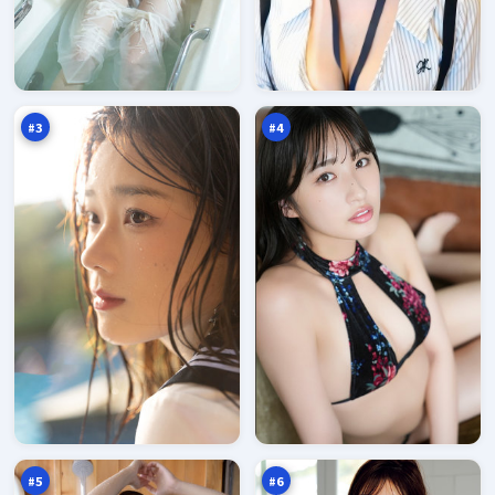
紫
零
电
号
信
沉
95
95
号
默
万
万
塔
者
#
3
#
4
无
零
名
号
终
营
95
94
章
救
万
万
#
5
#
6