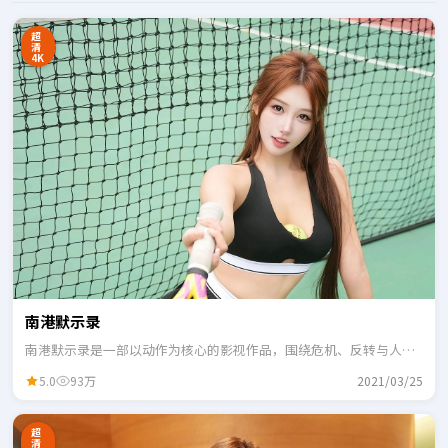
超
清
4K
南港默示录
南港默示录是一部以动作为核心的影视作品，围绕危机、反转与人物
成长展开，整体节奏紧凑，适合一口气追完。
5.0
93万
2021/03/25
超
清