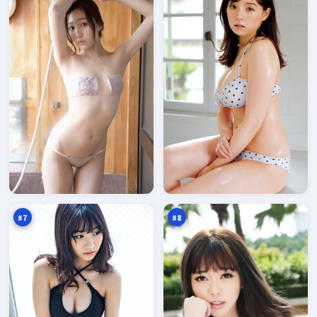
寒
深
锋
海
追
降
94
94
击
临
万
万
#
7
#
8