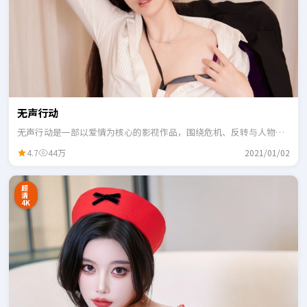
无声行动
无声行动是一部以爱情为核心的影视作品，围绕危机、反转与人物成
长展开，整体节奏紧凑，适合一口气追完。
4.7
44万
2021/01/02
超
清
4K