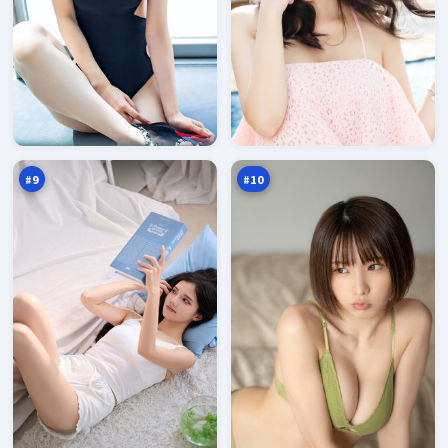
逐
残
日
章
归
孤
94
94
零
岛
万
万
点
#
9
#
10