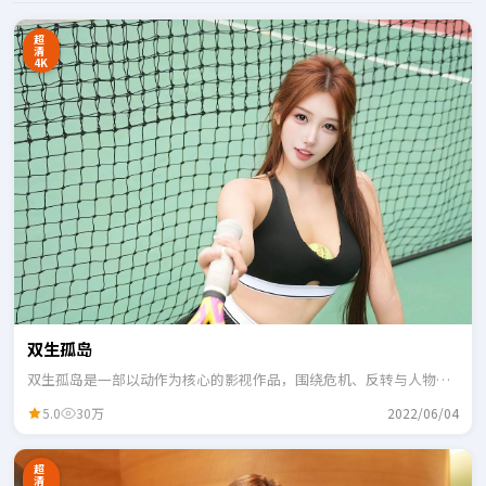
超
清
4K
双生孤岛
双生孤岛是一部以动作为核心的影视作品，围绕危机、反转与人物成
长展开，整体节奏紧凑，适合一口气追完。
5.0
30万
2022/06/04
超
清