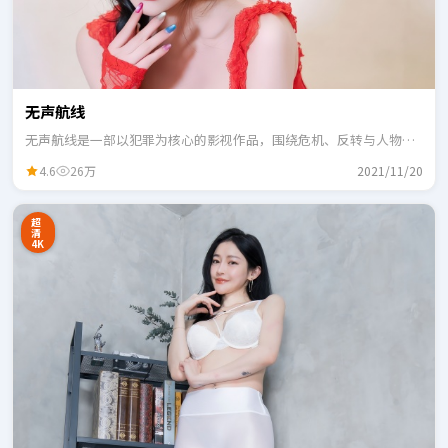
无声航线
无声航线是一部以犯罪为核心的影视作品，围绕危机、反转与人物成
长展开，整体节奏紧凑，适合一口气追完。
4.6
26万
2021/11/20
超
清
4K