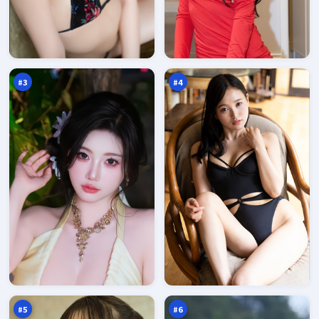
南
雷
港
鸣
深
玩
98
97
渊
家
万
万
眼
#
3
#
4
星
蓝
河
海
降
之
96
95
临
城
万
万
#
5
#
6