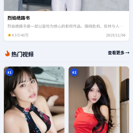
烈焰绝路书
烈焰绝路书是一部以冒险为核心的影视作品，围绕危机、反转与人物
成长展开，整体节奏紧凑，适合一口气追完。
4.5
40万
2019/11/06
异
南
查看更多 →
热门视频
境
渡
新
交
98
98
秩
锋
万
万
序
#
1
#
2