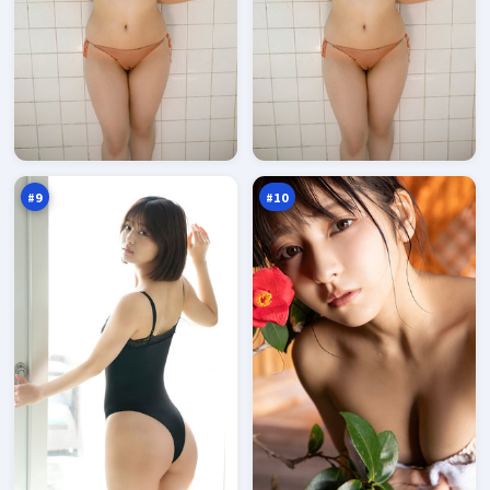
冷
夜
月
色
孤
追
94
94
岛
击
万
万
#
9
#
10