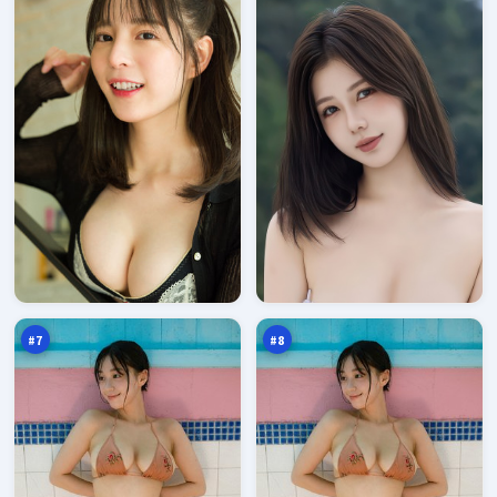
千
游
面
侠
追
疑
95
95
击
云
万
万
#
7
#
8