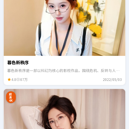
暮色新秩序
暮色新秩序是一部以科幻为核心的影视作品，围绕危机、反转与人物
成长展开，整体节奏紧凑，适合一口气追完。
4.8
87万
2022/05/03
超
清
4K